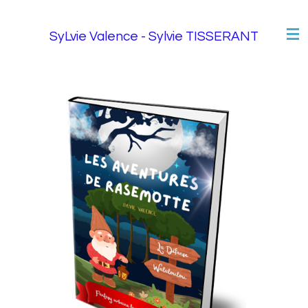
Passer
au
SyLvie Valence - Sylvie TISSERANT
contenu
principal